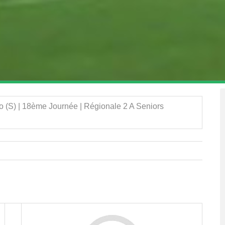
o (S) | 18ème Journée | Régionale 2 A Seniors