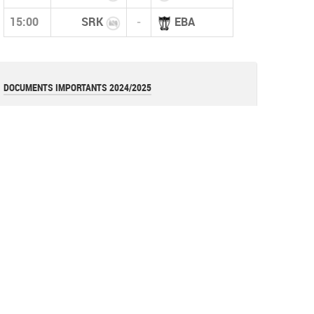
15:00
SRK
-
EBA
DOCUMENTS IMPORTANTS 2024/2025
قانون كأس الجزائر 2026
pdf
قوانين بطولات الأكابر (نسخة أكتوبر 2025)
pdf
قانون بطولات الشبان (نسخة أكتوبر 2025)
pdf
نموذج عقد المدرب (وثيقة)
document
القوانين العامة للفاف (نسخة 2025)
pdf
تعليمة
Image
تعليمة فيدرالية (تعديل عقوبة الإحتجاج)
pdf
Réglements de la coupe d'algérie 2023 =RAPPEL=
pdf
Les avertissements (Art 144)
document