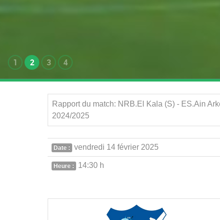
1
2
3
4
Rapport du match: NRB.El Kala (S) - ES.Ain Ark
2024/2025
vendredi 14 février 2025
Date :
14:30 h
Heure :