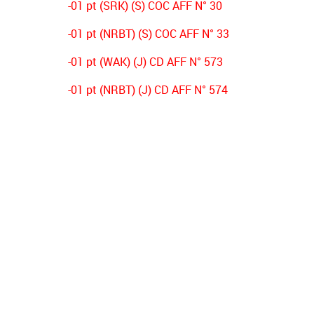
-01 pt (SRK) (S) COC AFF N° 30
-01 pt (NRBT) (S) COC AFF N° 33
-01 pt (WAK) (J) CD AFF N° 573
-01 pt (NRBT) (J) CD AFF N° 574
-03 pts (CSAH) (J) CD AFF N° 356
-03 pts (NRBT) (s) CD AFF N° 431
-02 pts (OSO) (s) DECISION PV N°01
-02 pts (ESB) (s) DECISION PV N°01
-02 pts (NRBT) (s) DECISION PV N°01
-02 pts (JSJ) (s) DECISION PV N°01
-01 pt (IRBB) (s) DECISION PV N°01