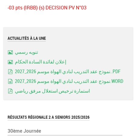
-03 pts (IRBB) (s) DECISION PV N°03
ACTUALITÉS À LA UNE
تنويه رسمي
Image
إعلان لفائدة السادة الحكام
Image
نموذج عقد التدريب لنادي الهواة موسم 2026_2027..PDF
pdf
نموذج عقد التدريب لنادي الهواة موسم 2026_2027.WORD
document
استمارة ترخيص استغلال مرفق رياضي
pdf
RÉSULTATS RÉGIONALE 2 A SENIORS 2025/2026
30ème Journée