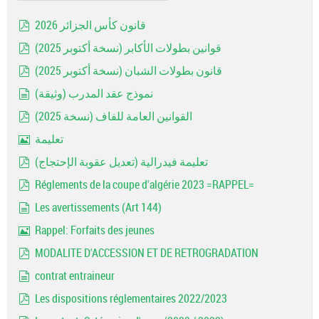
قانون كأس الجزائر 2026
pdf
قوانين بطولات الأكابر (نسخة أكتوبر 2025)
pdf
قانون بطولات الشبان (نسخة أكتوبر 2025)
pdf
نموذج عقد المدرب (وثيقة)
document
القوانين العامة للفاف (نسخة 2025)
pdf
تعليمة
Image
تعليمة فيدرالية (تعديل عقوبة الإحتجاج)
pdf
Réglements de la coupe d'algérie 2023 =RAPPEL=
pdf
Les avertissements (Art 144)
document
Rappel: Forfaits des jeunes
Image
MODALITE D'ACCESSION ET DE RETROGRADATION
pdf
contrat entraineur
document
Les dispositions réglementaires 2022/2023
pdf