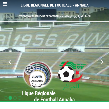
LIGUE RÉGIONALE DE FOOTBALL - ANNABA
FÉDÉRATION ALGÉRIENNE DE FOOTBALL - الاتحاد الجزائري لكرة القدم
Ligue Régionale
de Football Annaba
www.LRF-Annaba.org