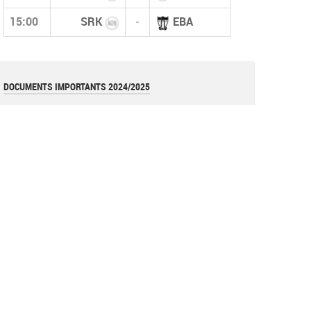
15:00
SRK
-
EBA
DOCUMENTS IMPORTANTS 2024/2025
قانون كأس الجزائر 2026
pdf
قوانين بطولات الأكابر (نسخة أكتوبر 2025)
pdf
قانون بطولات الشبان (نسخة أكتوبر 2025)
pdf
نموذج عقد المدرب (وثيقة)
document
القوانين العامة للفاف (نسخة 2025)
pdf
تعليمة
Image
تعليمة فيدرالية (تعديل عقوبة الإحتجاج)
pdf
Réglements de la coupe d'algérie 2023 =RAPPEL=
pdf
Les avertissements (Art 144)
document