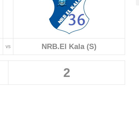
NRB.El Kala (S)
vs
2