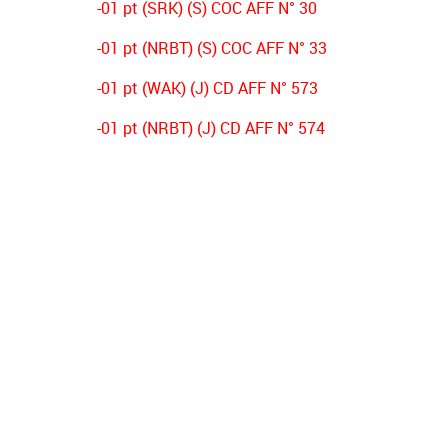
-01 pt (SRK) (S) COC AFF N° 30
-01 pt (NRBT) (S) COC AFF N° 33
-01 pt (WAK) (J) CD AFF N° 573
-01 pt (NRBT) (J) CD AFF N° 574
-03 pts (CSAH) (J) CD AFF N° 356
-03 pts (NRBT) (s) CD AFF N° 431
-02 pts (OSO) (s) DECISION PV N°01
-02 pts (ESB) (s) DECISION PV N°01
-02 pts (NRBT) (s) DECISION PV N°01
-02 pts (JSJ) (s) DECISION PV N°01
-01 pt (IRBB) (s) DECISION PV N°01