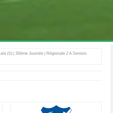
ala (S) | 30ème Journée | Régionale 2 A Seniors