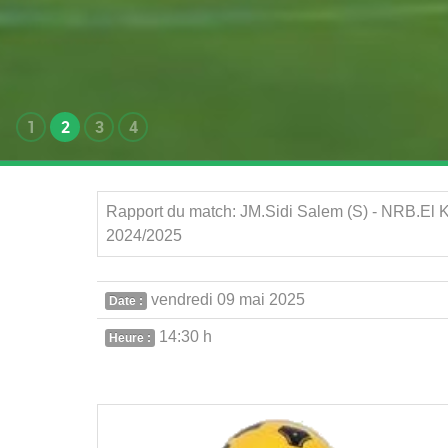
1
2
3
4
Rapport du match: JM.Sidi Salem (S) - NRB.El K
2024/2025
vendredi 09 mai 2025
Date :
14:30 h
Heure :