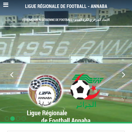
LIGUE RÉGIONALE DE FOOTBALL - ANNABA
FÉDÉRATION ALGÉRIENNE DE FOOTBALL - الاتحاد الجزائري لكرة القدم
Ligue Régionale
de Football Annaba
www.LRF-Annaba.org