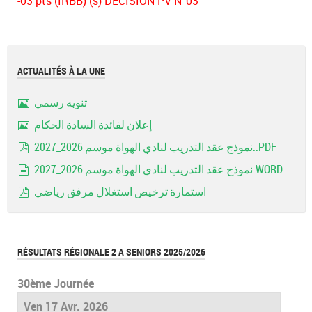
-03 pts (IRBB) (s) DECISION PV N°03
ACTUALITÉS À LA UNE
تنويه رسمي
Image
إعلان لفائدة السادة الحكام
Image
نموذج عقد التدريب لنادي الهواة موسم 2026_2027..PDF
pdf
نموذج عقد التدريب لنادي الهواة موسم 2026_2027.WORD
document
استمارة ترخيص استغلال مرفق رياضي
pdf
RÉSULTATS RÉGIONALE 2 A SENIORS 2025/2026
30ème Journée
Ven 17 Avr. 2026