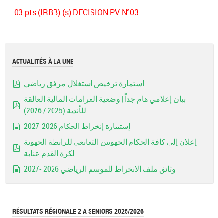
-03 pts (IRBB) (s) DECISION PV N°03
ACTUALITÉS À LA UNE
استمارة ترخيص استغلال مرفق رياضي
pdf
بيان إعلامي هام جداً | وضعية الغرامات المالية العالقة
للأندية (2025 / 2026)
pdf
إستمارة إنخراط الحكام 2026-2027
document
إعلان إلى كافة الحكام الجهويين التعابعي للرابطة الجهوية
لكرة القدم عنابة
pdf
وثائق ملف الانخراط للموسم الرياضي 2026 -2027
document
RÉSULTATS RÉGIONALE 2 A SENIORS 2025/2026