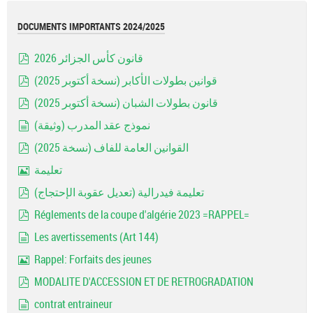
DOCUMENTS IMPORTANTS 2024/2025
قانون كأس الجزائر 2026
pdf
قوانين بطولات الأكابر (نسخة أكتوبر 2025)
pdf
قانون بطولات الشبان (نسخة أكتوبر 2025)
pdf
نموذج عقد المدرب (وثيقة)
document
القوانين العامة للفاف (نسخة 2025)
pdf
تعليمة
Image
تعليمة فيدرالية (تعديل عقوبة الإحتجاج)
pdf
Réglements de la coupe d'algérie 2023 =RAPPEL=
pdf
Les avertissements (Art 144)
document
Rappel: Forfaits des jeunes
Image
MODALITE D'ACCESSION ET DE RETROGRADATION
pdf
contrat entraineur