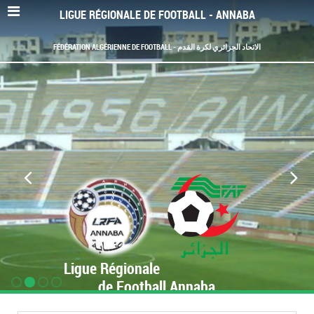
LIGUE RÉGIONALE DE FOOTBALL - ANNABA
FÉDÉRATION ALGÉRIENNE DE FOOTBALL - الاتحاد الجزائري لكرة القدم
Ligue Régionale
de Football Annaba
www.LRF-Annaba.org