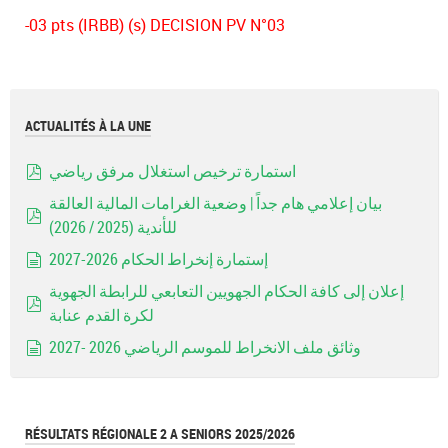
-03 pts (IRBB) (s) DECISION PV N°03
ACTUALITÉS À LA UNE
استمارة ترخيص استغلال مرفق رياضي
pdf
بيان إعلامي هام جداً | وضعية الغرامات المالية العالقة
للأندية (2025 / 2026)
pdf
إستمارة إنخراط الحكام 2026-2027
document
إعلان إلى كافة الحكام الجهويين التعابعي للرابطة الجهوية
لكرة القدم عنابة
pdf
وثائق ملف الانخراط للموسم الرياضي 2026 -2027
document
RÉSULTATS RÉGIONALE 2 A SENIORS 2025/2026