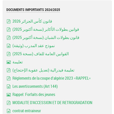
DOCUMENTS IMPORTANTS 2024/2025
قانون كأس الجزائر 2026
pdf
قوانين بطولات الأكابر (نسخة أكتوبر 2025)
pdf
قانون بطولات الشبان (نسخة أكتوبر 2025)
pdf
نموذج عقد المدرب (وثيقة)
document
القوانين العامة للفاف (نسخة 2025)
pdf
تعليمة
Image
تعليمة فيدرالية (تعديل عقوبة الإحتجاج)
pdf
Réglements de la coupe d'algérie 2023 =RAPPEL=
pdf
Les avertissements (Art 144)
document
Rappel: Forfaits des jeunes
Image
MODALITE D'ACCESSION ET DE RETROGRADATION
pdf
contrat entraineur