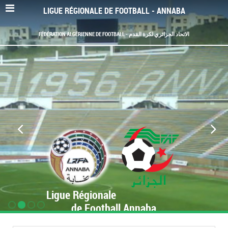
LIGUE RÉGIONALE DE FOOTBALL - ANNABA
FÉDÉRATION ALGÉRIENNE DE FOOTBALL - الاتحاد الجزائري لكرة القدم
Ligue Régionale
de Football Annaba
www.LRF-Annaba.org