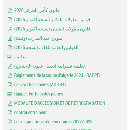
قانون كأس الجزائر 2026
pdf
قوانين بطولات الأكابر (نسخة أكتوبر 2025)
pdf
قانون بطولات الشبان (نسخة أكتوبر 2025)
pdf
نموذج عقد المدرب (وثيقة)
document
القوانين العامة للفاف (نسخة 2025)
pdf
تعليمة
Image
تعليمة فيدرالية (تعديل عقوبة الإحتجاج)
pdf
Réglements de la coupe d'algérie 2023 =RAPPEL=
pdf
Les avertissements (Art 144)
document
Rappel: Forfaits des jeunes
Image
MODALITE D'ACCESSION ET DE RETROGRADATION
pdf
contrat entraineur
document
Les dispositions réglementaires 2022/2023
pdf