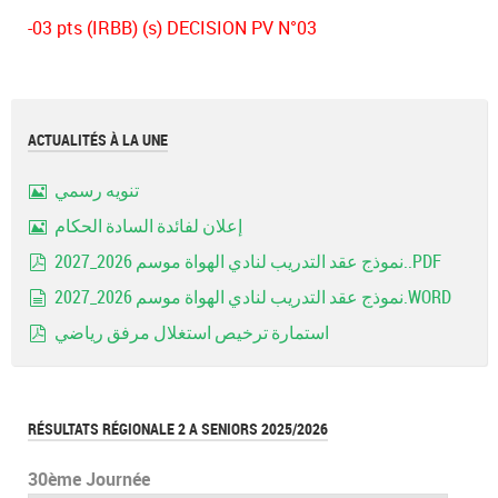
-03 pts (IRBB) (s) DECISION PV N°03
ACTUALITÉS À LA UNE
تنويه رسمي
Image
إعلان لفائدة السادة الحكام
Image
نموذج عقد التدريب لنادي الهواة موسم 2026_2027..PDF
pdf
نموذج عقد التدريب لنادي الهواة موسم 2026_2027.WORD
document
استمارة ترخيص استغلال مرفق رياضي
pdf
RÉSULTATS RÉGIONALE 2 A SENIORS 2025/2026
30ème Journée