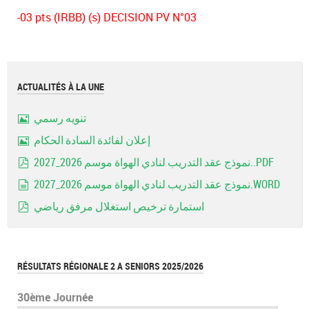
-03 pts (IRBB) (s) DECISION PV N°03
ACTUALITÉS À LA UNE
تنويه رسمي
Image
إعلان لفائدة السادة الحكام
Image
نموذج عقد التدريب لنادي الهواة موسم 2026_2027..PDF
pdf
نموذج عقد التدريب لنادي الهواة موسم 2026_2027.WORD
document
استمارة ترخيص استغلال مرفق رياضي
pdf
RÉSULTATS RÉGIONALE 2 A SENIORS 2025/2026
30ème Journée