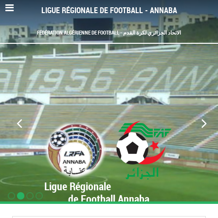
LIGUE RÉGIONALE DE FOOTBALL - ANNABA
FÉDÉRATION ALGÉRIENNE DE FOOTBALL - الاتحاد الجزائري لكرة القدم
Ligue Régionale
de Football Annaba
www.LRF-Annaba.org