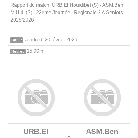
Rapport du match: URB.El Houidjbet (S) - ASM.Ben
M’Hidi (S) | 22ème Journée | Régionale 2 A Seniors
2025/2026
vendredi 20 février 2026
Date :
15:00 h
Heure :
URB.El
ASM.Ben
vs