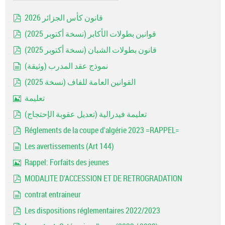
قانون كأس الجزائر 2026
pdf
قوانين بطولات الأكابر (نسخة أكتوبر 2025)
pdf
قانون بطولات الشبان (نسخة أكتوبر 2025)
pdf
نموذج عقد المدرب (وثيقة)
document
القوانين العامة للفاف (نسخة 2025)
pdf
تعليمة
Image
تعليمة فيدرالية (تعديل عقوبة الإحتجاج)
pdf
Réglements de la coupe d'algérie 2023 =RAPPEL=
pdf
Les avertissements (Art 144)
document
Rappel: Forfaits des jeunes
Image
MODALITE D'ACCESSION ET DE RETROGRADATION
pdf
contrat entraineur
document
Les dispositions réglementaires 2022/2023
pdf