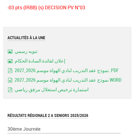
-03 pts (IRBB) (s) DECISION PV N°03
ACTUALITÉS À LA UNE
تنويه رسمي
Image
إعلان لفائدة السادة الحكام
Image
نموذج عقد التدريب لنادي الهواة موسم 2026_2027..PDF
pdf
نموذج عقد التدريب لنادي الهواة موسم 2026_2027.WORD
document
استمارة ترخيص استغلال مرفق رياضي
pdf
RÉSULTATS RÉGIONALE 2 A SENIORS 2025/2026
30ème Journée