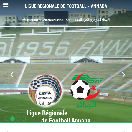
LIGUE RÉGIONALE DE FOOTBALL - ANNABA
FÉDÉRATION ALGÉRIENNE DE FOOTBALL - الاتحاد الجزائري لكرة القدم
Ligue Régionale
de Football Annaba
www.LRF-Annaba.org