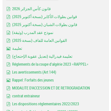
قانون كأس الجزائر 2026
pdf
قوانين بطولات الأكابر (نسخة أكتوبر 2025)
pdf
قانون بطولات الشبان (نسخة أكتوبر 2025)
pdf
نموذج عقد المدرب (وثيقة)
document
القوانين العامة للفاف (نسخة 2025)
pdf
تعليمة
Image
تعليمة فيدرالية (تعديل عقوبة الإحتجاج)
pdf
Réglements de la coupe d'algérie 2023 =RAPPEL=
pdf
Les avertissements (Art 144)
document
Rappel: Forfaits des jeunes
Image
MODALITE D'ACCESSION ET DE RETROGRADATION
pdf
contrat entraineur
document
Les dispositions réglementaires 2022/2023
pdf