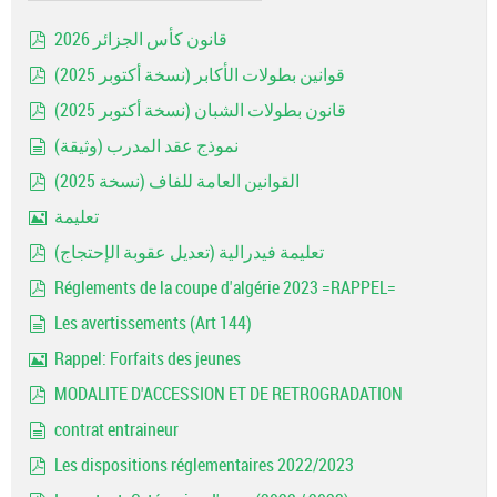
قانون كأس الجزائر 2026
pdf
قوانين بطولات الأكابر (نسخة أكتوبر 2025)
pdf
قانون بطولات الشبان (نسخة أكتوبر 2025)
pdf
نموذج عقد المدرب (وثيقة)
document
القوانين العامة للفاف (نسخة 2025)
pdf
تعليمة
Image
تعليمة فيدرالية (تعديل عقوبة الإحتجاج)
pdf
Réglements de la coupe d'algérie 2023 =RAPPEL=
pdf
Les avertissements (Art 144)
document
Rappel: Forfaits des jeunes
Image
MODALITE D'ACCESSION ET DE RETROGRADATION
pdf
contrat entraineur
document
Les dispositions réglementaires 2022/2023
pdf