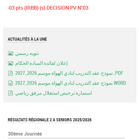
-03 pts (IRBB) (s) DECISION PV N°03
ACTUALITÉS À LA UNE
تنويه رسمي
Image
إعلان لفائدة السادة الحكام
Image
نموذج عقد التدريب لنادي الهواة موسم 2026_2027..PDF
pdf
نموذج عقد التدريب لنادي الهواة موسم 2026_2027.WORD
document
استمارة ترخيص استغلال مرفق رياضي
pdf
RÉSULTATS RÉGIONALE 2 A SENIORS 2025/2026
30ème Journée