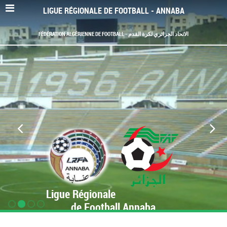
LIGUE RÉGIONALE DE FOOTBALL - ANNABA
FÉDÉRATION ALGÉRIENNE DE FOOTBALL - الاتحاد الجزائري لكرة القدم
Ligue Régionale
de Football Annaba
www.LRF-Annaba.org