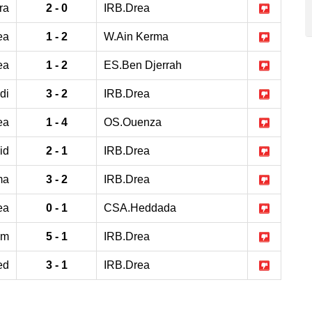
ra
2 - 0
IRB.Drea
ea
1 - 2
W.Ain Kerma
ea
1 - 2
ES.Ben Djerrah
di
3 - 2
IRB.Drea
ea
1 - 4
OS.Ouenza
id
2 - 1
IRB.Drea
ma
3 - 2
IRB.Drea
ea
0 - 1
CSA.Heddada
am
5 - 1
IRB.Drea
ed
3 - 1
IRB.Drea