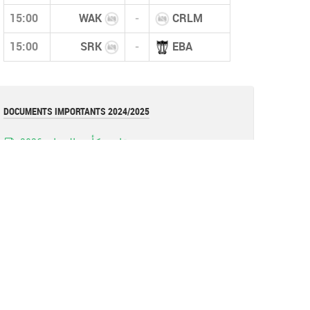
15:00
WAK
-
CRLM
15:00
SRK
-
EBA
DOCUMENTS IMPORTANTS 2024/2025
قانون كأس الجزائر 2026
pdf
قوانين بطولات الأكابر (نسخة أكتوبر 2025)
pdf
قانون بطولات الشبان (نسخة أكتوبر 2025)
pdf
نموذج عقد المدرب (وثيقة)
document
القوانين العامة للفاف (نسخة 2025)
pdf
تعليمة
Image
تعليمة فيدرالية (تعديل عقوبة الإحتجاج)
pdf
Réglements de la coupe d'algérie 2023 =RAPPEL=
pdf