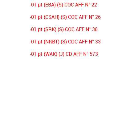
-01 pt (EBA) (S) COC AFF N° 22
-01 pt (CSAH) (S) COC AFF N° 26
-01 pt (SRK) (S) COC AFF N° 30
-01 pt (NRBT) (S) COC AFF N° 33
-01 pt (WAK) (J) CD AFF N° 573
-01 pt (NRBT) (J) CD AFF N° 574
-03 pts (CSAH) (J) CD AFF N° 356
-03 pts (NRBT) (s) CD AFF N° 431
-02 pts (OSO) (s) DECISION PV N°01
-02 pts (ESB) (s) DECISION PV N°01
-02 pts (NRBT) (s) DECISION PV N°01