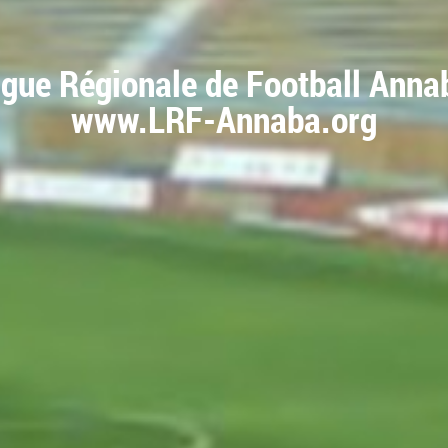
igue Régionale de Football Anna
www.LRF-Annaba.org