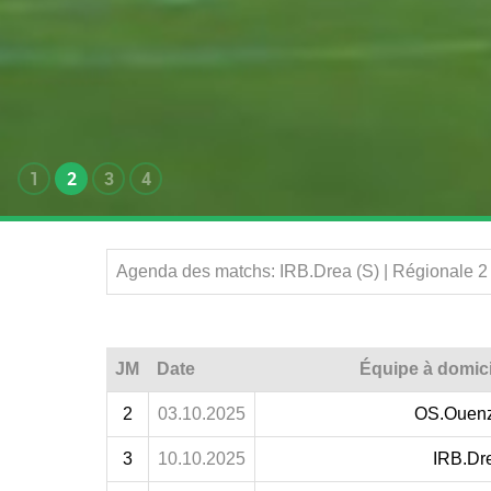
1
2
3
4
Agenda des matchs: IRB.Drea (S) | Régionale 2
JM
Date
Équipe à domici
2
03.10.2025
OS.Ouen
3
10.10.2025
IRB.Dr