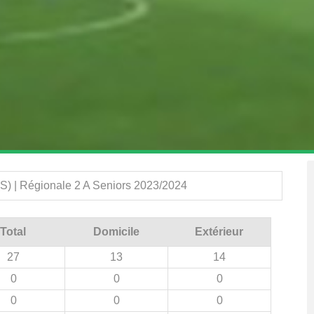
(S) | Régionale 2 A Seniors 2023/2024
Total
Domicile
Extérieur
27
13
14
0
0
0
0
0
0