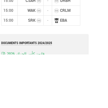
15:00
CSAH
-
URBH
15:00
WAK
-
CRLM
15:00
SRK
-
EBA
DOCUMENTS IMPORTANTS 2024/2025
قانون كأس الجزائر 2026
pdf
قوانين بطولات الأكابر (نسخة أكتوبر 2025)
pdf
قانون بطولات الشبان (نسخة أكتوبر 2025)
pdf
نموذج عقد المدرب (وثيقة)
document
القوانين العامة للفاف (نسخة 2025)
pdf
تعليمة
Image
تعليمة فيدرالية (تعديل عقوبة الإحتجاج)
pdf
Réglements de la coupe d'algérie 2023 =RAPPEL=