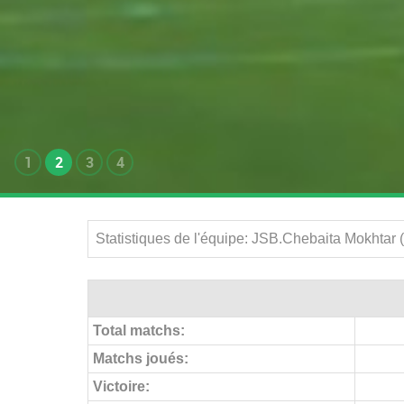
1
2
3
4
Statistiques de l'équipe: JSB.Chebaita Mokhtar 
Total matchs:
Matchs joués:
Victoire: