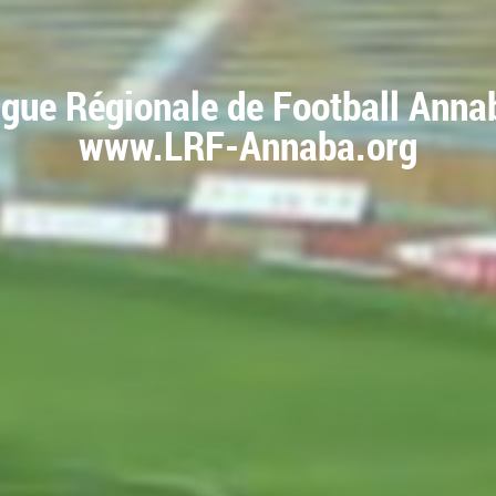
igue Régionale de Football Anna
www.LRF-Annaba.org