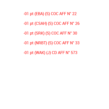
-01 pt (EBA) (S) COC AFF N° 22
-01 pt (CSAH) (S) COC AFF N° 26
-01 pt (SRK) (S) COC AFF N° 30
-01 pt (NRBT) (S) COC AFF N° 33
-01 pt (WAK) (J) CD AFF N° 573
-01 pt (NRBT) (J) CD AFF N° 574
-03 pts (CSAH) (J) CD AFF N° 356
-03 pts (NRBT) (s) CD AFF N° 431
-02 pts (OSO) (s) DECISION PV N°01
-02 pts (ESB) (s) DECISION PV N°01