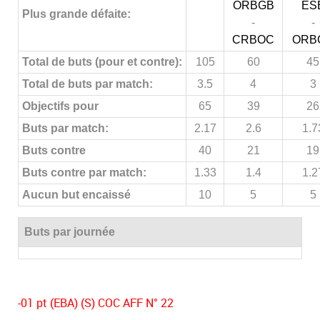
ORBGB
ES
Plus grande défaite:
-
-
CRBOC
ORB
Total de buts (pour et contre):
105
60
45
Total de buts par match:
3.5
4
3
Objectifs pour
65
39
26
Buts par match:
2.17
2.6
1.7
Buts contre
40
21
19
Buts contre par match:
1.33
1.4
1.2
Aucun but encaissé
10
5
5
Buts par journée
-01 pt (EBA) (S) COC AFF N° 22