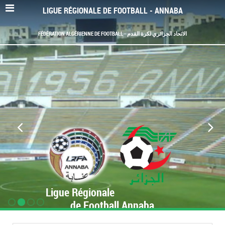
LIGUE RÉGIONALE DE FOOTBALL - ANNABA
FÉDÉRATION ALGÉRIENNE DE FOOTBALL - الاتحاد الجزائري لكرة القدم
Ligue Régionale
de Football Annaba
www.LRF-Annaba.org