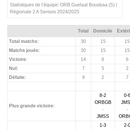
Statistiques de l'équipe: ORB.Guelaat Bousbaa (S) |
Régionale 2 A Seniors 2024/2025
Total
Domicile
Extér
Total matchs:
30
15
15
Matchs joués:
30
15
15
Victoire:
14
8
6
Nul:
7
5
2
Défaite:
9
2
7
8-2
0-
ORBGB
JM
Plus grande victoire:
-
-
JMSS
ORB
1-3
2-