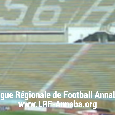
igue Régionale de Football Anna
www.LRF-Annaba.org