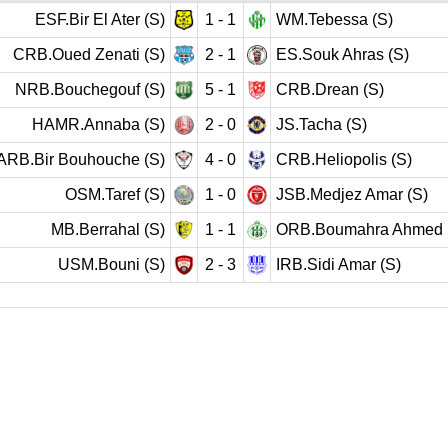
ESF.Bir El Ater (S)
1 - 1
WM.Tebessa (S)
CRB.Oued Zenati (S)
2 - 1
ES.Souk Ahras (S)
NRB.Bouchegouf (S)
5 - 1
CRB.Drean (S)
HAMR.Annaba (S)
2 - 0
JS.Tacha (S)
ARB.Bir Bouhouche (S)
4 - 0
CRB.Heliopolis (S)
OSM.Taref (S)
1 - 0
JSB.Medjez Amar (S)
MB.Berrahal (S)
1 - 1
ORB.Boumahra Ahmed 
USM.Bouni (S)
2 - 3
IRB.Sidi Amar (S)
rnée précédente
20
21
22
23
24
25
26
Journée su