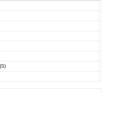
(S)
ivante
Fin
»