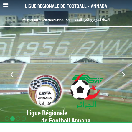
LIGUE RÉGIONALE DE FOOTBALL - ANNABA
FÉDÉRATION ALGÉRIENNE DE FOOTBALL - الاتحاد الجزائري لكرة القدم
Ligue Régionale
de Football Annaba
www.LRF-Annaba.org