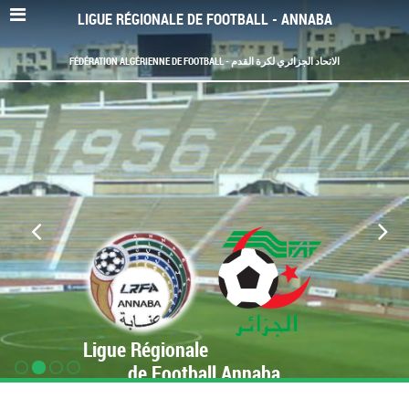
LIGUE RÉGIONALE DE FOOTBALL - ANNABA
FÉDÉRATION ALGÉRIENNE DE FOOTBALL - الاتحاد الجزائري لكرة القدم
Ligue Régionale
de Football Annaba
www.LRF-Annaba.org