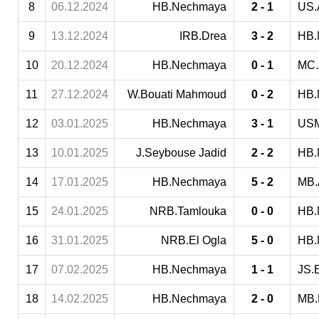
8
06.12.2024
HB.Nechmaya
2 - 1
US.
9
13.12.2024
IRB.Drea
3 - 2
HB.
10
20.12.2024
HB.Nechmaya
0 - 1
MC.
11
27.12.2024
W.Bouati Mahmoud
0 - 2
HB.
12
03.01.2025
HB.Nechmaya
3 - 1
USM
13
10.01.2025
J.Seybouse Jadid
2 - 2
HB.
14
17.01.2025
HB.Nechmaya
5 - 2
MB.
15
24.01.2025
NRB.Tamlouka
0 - 0
HB.
16
31.01.2025
NRB.El Ogla
5 - 0
HB.
17
07.02.2025
HB.Nechmaya
1 - 1
JS.E
18
14.02.2025
HB.Nechmaya
2 - 0
MB.