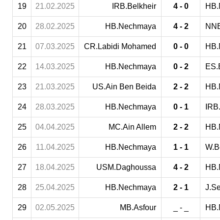
19
21.02.2025
IRB.Belkheir
4 - 0
HB.
20
28.02.2025
HB.Nechmaya
4 - 2
NNB
21
07.03.2025
CR.Labidi Mohamed
0 - 0
HB.
22
14.03.2025
HB.Nechmaya
0 - 2
ES.
23
21.03.2025
US.Ain Ben Beida
2 - 2
HB.
24
28.03.2025
HB.Nechmaya
0 - 1
IRB
25
04.04.2025
MC.Ain Allem
2 - 2
HB.
26
11.04.2025
HB.Nechmaya
1 - 1
W.B
27
18.04.2025
USM.Daghoussa
4 - 2
HB.
28
25.04.2025
HB.Nechmaya
2 - 1
J.S
29
02.05.2025
MB.Asfour
_ - _
HB.