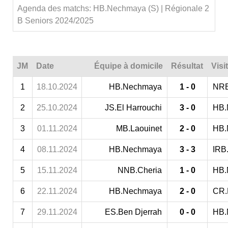
Agenda des matchs: HB.Nechmaya (S) | Régionale 2
B Seniors 2024/2025
JM
Date
Équipe à domicile
Résultat
Visi
1
18.10.2024
HB.Nechmaya
1 - 0
NRB
2
25.10.2024
JS.El Harrouchi
3 - 0
HB.
3
01.11.2024
MB.Laouinet
2 - 0
HB.
4
08.11.2024
HB.Nechmaya
3 - 3
IRB.
5
15.11.2024
NNB.Cheria
1 - 0
HB.
6
22.11.2024
HB.Nechmaya
2 - 0
CR.
7
29.11.2024
ES.Ben Djerrah
0 - 0
HB.