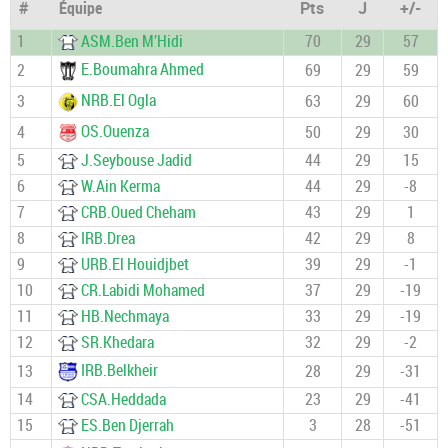
#
Équipe
Pts
J
+/-
1
ASM.Ben M’Hidi
70
29
57
E.Boumahra Ahmed
2
69
29
59
NRB.El Ogla
3
63
29
60
OS.Ouenza
4
50
29
30
5
J.Seybouse Jadid
44
29
15
6
W.Ain Kerma
44
29
-8
7
CRB.Oued Cheham
43
29
1
8
IRB.Drea
42
29
8
9
URB.El Houidjbet
39
29
-1
10
CR.Labidi Mohamed
37
29
-19
11
HB.Nechmaya
33
29
-19
12
SR.Khedara
32
29
-2
IRB.Belkheir
13
28
29
-31
14
CSA.Heddada
23
29
-41
15
ES.Ben Djerrah
3
28
-51