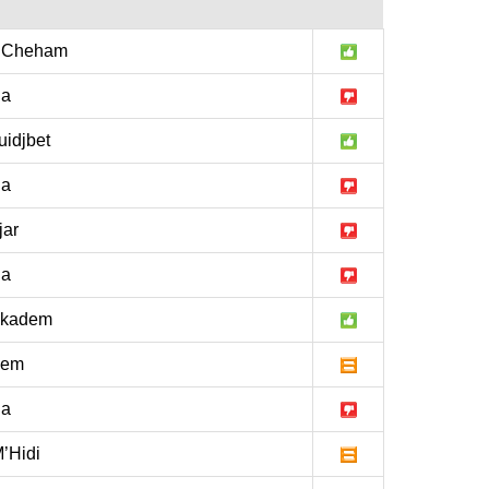
 Cheham
la
idjbet
la
jar
la
okadem
lem
la
’Hidi