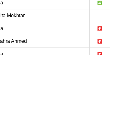
la
ta Mokhtar
la
ahra Ahmed
la
la
la
lma
la
at Bousbaa