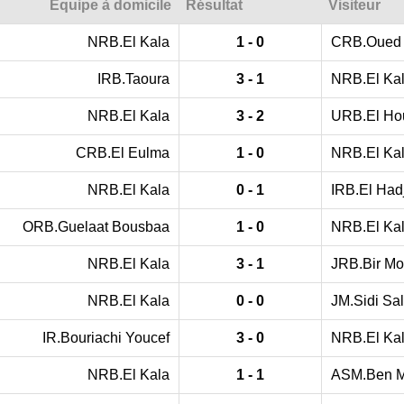
Équipe à domicile
Résultat
Visiteur
NRB.El Kala
1 - 0
CRB.Oued
IRB.Taoura
3 - 1
NRB.El Ka
NRB.El Kala
3 - 2
URB.El Hou
CRB.El Eulma
1 - 0
NRB.El Ka
NRB.El Kala
0 - 1
IRB.El Had
ORB.Guelaat Bousbaa
1 - 0
NRB.El Ka
NRB.El Kala
3 - 1
JRB.Bir M
NRB.El Kala
0 - 0
JM.Sidi Sa
IR.Bouriachi Youcef
3 - 0
NRB.El Ka
NRB.El Kala
1 - 1
ASM.Ben M