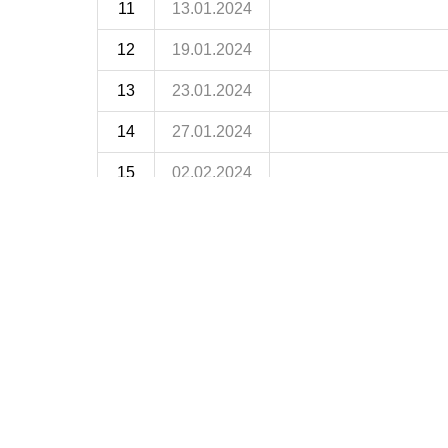
11
13.01.2024
12
19.01.2024
13
23.01.2024
14
27.01.2024
15
02.02.2024
16
09.02.2024
17
16.02.2024
18
23.02.2024
19
01.03.2024
20
08.03.2024
21
15.03.2024