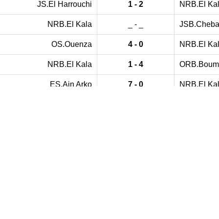
JS.El Harrouchi
1 - 2
NRB.El Ka
NRB.El Kala
_ - _
JSB.Chebai
OS.Ouenza
4 - 0
NRB.El Ka
NRB.El Kala
1 - 4
ORB.Boum
ES.Ain Arko
7 - 0
NRB.El Ka
CRB.Oued Cheham
2 - 1
NRB.El Ka
NRB.El Kala
0 - 3
IRB.Taoura
URB.El Houidjbet
5 - 0
NRB.El Ka
NRB.El Kala
0 - 1
CRB.El Eu
IRB.El Hadjar
4 - 0
NRB.El Ka
NRB.El Kala
1 - 4
ORB.Guela