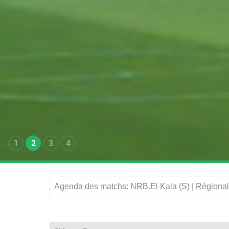
1
2
3
4
Agenda des matchs: NRB.El Kala (S) | Régional