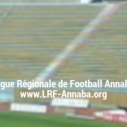
igue Régionale de Football Anna
www.LRF-Annaba.org