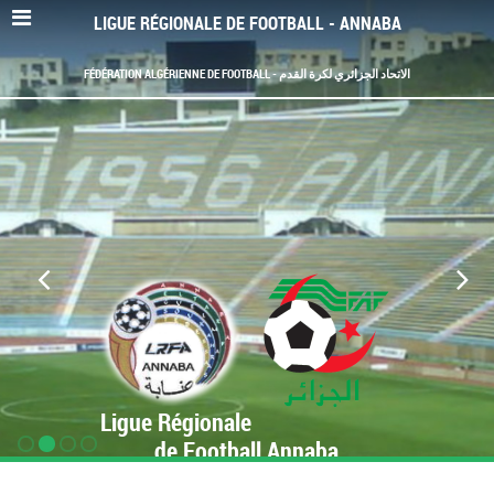
LIGUE RÉGIONALE DE FOOTBALL - ANNABA
FÉDÉRATION ALGÉRIENNE DE FOOTBALL - الاتحاد الجزائري لكرة القدم
Ligue Régionale
de Football Annaba
www.LRF-Annaba.org