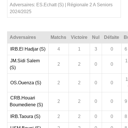
Adversaires: ES.Echatt (S) | Régionale 2 A Seniors
2024/2025
Adversaires
Matchs
Victoire
Nul
Défaite
B
IRB.El Hadjar (S)
4
1
3
0
6
JM.Sidi Salem
1
2
2
0
0
(S)
1
OS.Ouenza (S)
2
2
0
0
CRB.Houari
2
2
0
0
9
Boumediene (S)
IRB.Taoura (S)
2
2
0
0
8