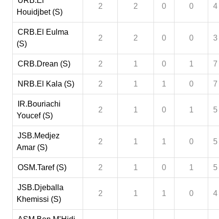
URB.El
2
2
0
0
4
Houidjbet (S)
CRB.El Eulma
2
2
0
0
3
(S)
CRB.Drean (S)
2
1
0
1
7
NRB.El Kala (S)
2
1
1
0
7
IR.Bouriachi
2
1
0
1
5
Youcef (S)
JSB.Medjez
2
1
1
0
5
Amar (S)
OSM.Taref (S)
2
1
0
1
5
JSB.Djeballa
2
1
1
0
4
Khemissi (S)