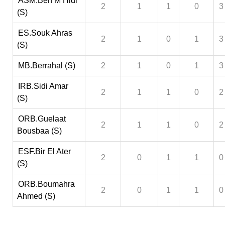
ASM.Ben M’Hidi
2
1
1
0
3
(S)
ES.Souk Ahras
2
1
0
1
3
(S)
MB.Berrahal (S)
2
1
0
1
3
IRB.Sidi Amar
2
1
1
0
2
(S)
ORB.Guelaat
2
1
1
0
2
Bousbaa (S)
ESF.Bir El Ater
2
0
1
1
0
(S)
ORB.Boumahra
2
0
1
1
0
Ahmed (S)