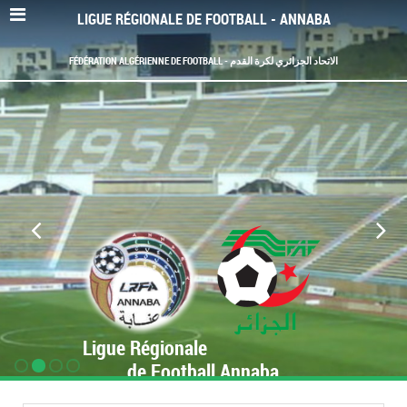
LIGUE RÉGIONALE DE FOOTBALL - ANNABA
FÉDÉRATION ALGÉRIENNE DE FOOTBALL - الاتحاد الجزائري لكرة القدم
Ligue Régionale
de Football Annaba
www.LRF-Annaba.org