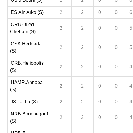
USM.Bouni (S)
2
2
0
0
8
ES.Ain Arko (S)
2
2
0
0
6
CRB.Oued
2
2
0
0
5
Cheham (S)
CSA.Heddada
2
2
0
0
5
(S)
CRB.Heliopolis
2
2
0
0
4
(S)
HAMR.Annaba
2
2
0
0
4
(S)
JS.Tacha (S)
2
2
0
0
4
NRB.Bouchegouf
2
2
0
0
4
(S)