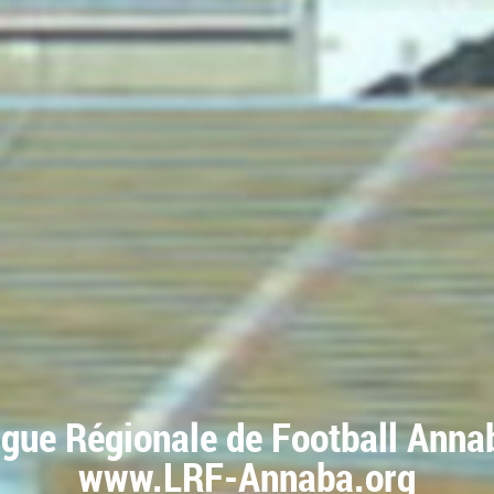
igue Régionale de Football Anna
www.LRF-Annaba.org