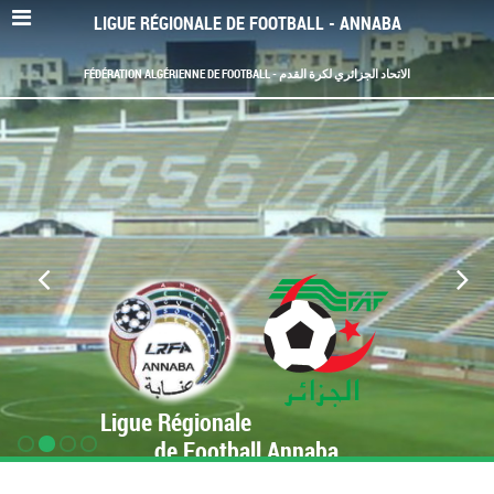
LIGUE RÉGIONALE DE FOOTBALL - ANNABA
FÉDÉRATION ALGÉRIENNE DE FOOTBALL - الاتحاد الجزائري لكرة القدم
Ligue Régionale
de Football Annaba
www.LRF-Annaba.org