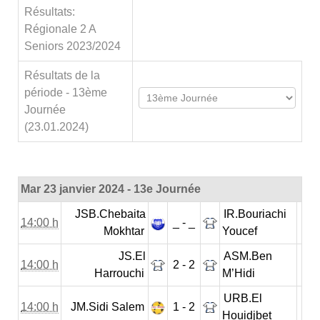
Résultats:
Régionale 2 A
Seniors 2023/2024
Résultats de la
période - 13ème
Journée
(23.01.2024)
Mar 23 janvier 2024 - 13e Journée
JSB.Chebaita
IR.Bouriachi
14:00 h
_ - _
Mokhtar
Youcef
JS.El
ASM.Ben
14:00 h
2 - 2
Harrouchi
M’Hidi
URB.El
14:00 h
JM.Sidi Salem
1 - 2
Houidjbet