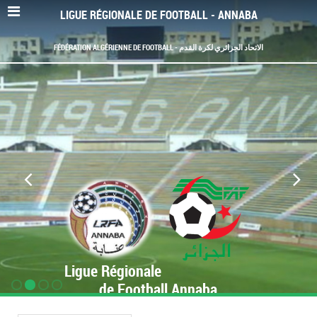
LIGUE RÉGIONALE DE FOOTBALL - ANNABA
FÉDÉRATION ALGÉRIENNE DE FOOTBALL - الاتحاد الجزائري لكرة القدم
Ligue Régionale
de Football Annaba
www.LRF-Annaba.org