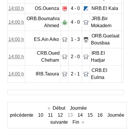
14:00 h
OS.Ouenza
4 - 0
NRB.El Kala
ORB.Boumahra
JRB.Bir
14:00 h
4 - 0
Ahmed
Mokadem
ORB.Guelaat
14:00 h
ES.Ain Arko
1 - 3
Bousbaa
CRB.Oued
IRB.El
14:00 h
2 - 0
Cheham
Hadjar
CRB.El
14:00 h
IRB.Taoura
2 - 1
Eulma
«
Début
Journée
précédente
10
11
12
13
14
15
16
Journée
suivante
Fin
»