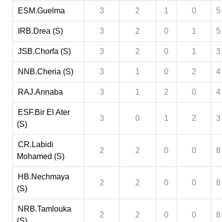
ESM.Guelma
3
2
1
0
5
IRB.Drea (S)
3
2
0
1
5
JSB.Chorfa (S)
3
2
0
1
3
NNB.Cheria (S)
3
1
0
2
4
RAJ.Annaba
3
1
2
0
4
ESF.Bir El Ater
3
0
1
2
3
(S)
CR.Labidi
2
2
0
0
8
Mohamed (S)
HB.Nechmaya
2
2
0
0
8
(S)
NRB.Tamlouka
2
2
0
0
8
(S)