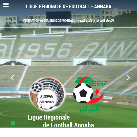
LIGUE RÉGIONALE DE FOOTBALL - ANNABA
FÉDÉRATION ALGÉRIENNE DE FOOTBALL - الاتحاد الجزائري لكرة القدم
Ligue Régionale
de Football Annaba
www.LRF-Annaba.org