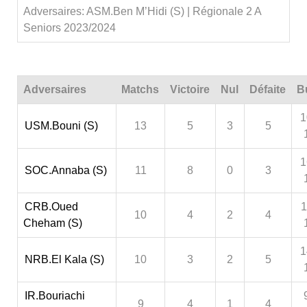
Adversaires: ASM.Ben M’Hidi (S) | Régionale 2 A
Seniors 2023/2024
Adversaires
Matchs
Victoire
Nul
Défaite
B
1
USM.Bouni (S)
13
5
3
5
1
SOC.Annaba (S)
11
8
0
3
CRB.Oued
1
10
4
2
4
Cheham (S)
1
NRB.El Kala (S)
10
3
2
5
IR.Bouriachi
9
4
1
4