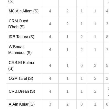
(S)
MC.Ain Allem (S)
4
2
1
1
4
CRM.Oued
4
2
1
1
3
D'heb (S)
IRB.Taoura (S)
4
1
2
1
8
W.Bouati
4
1
2
1
7
Mahmoud (S)
CRB.El Eulma
4
1
0
3
5
(S)
OSM.Taref (S)
4
1
1
2
3
CRB.Drean (S)
4
1
1
2
A.Ain Khiar (S)
3
2
0
1
6