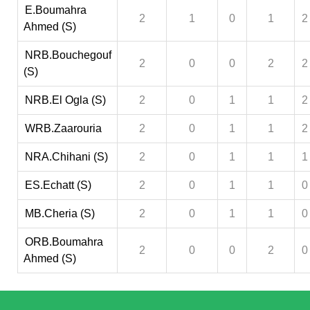
E.Boumahra
2
1
0
1
2
Ahmed (S)
NRB.Bouchegouf
2
0
0
2
2
(S)
NRB.El Ogla (S)
2
0
1
1
2
WRB.Zaarouria
2
0
1
1
2
NRA.Chihani (S)
2
0
1
1
1
ES.Echatt (S)
2
0
1
1
0
MB.Cheria (S)
2
0
1
1
0
ORB.Boumahra
2
0
0
2
0
Ahmed (S)