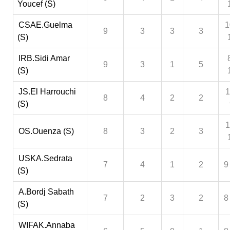
Youcef (S)
CSAE.Guelma
1
9
3
3
3
(S)
IRB.Sidi Amar
9
3
1
5
(S)
JS.El Harrouchi
1
8
4
2
2
(S)
1
OS.Ouenza (S)
8
3
2
3
USKA.Sedrata
7
4
1
2
9
(S)
A.Bordj Sabath
7
2
3
2
8
(S)
WIFAK.Annaba