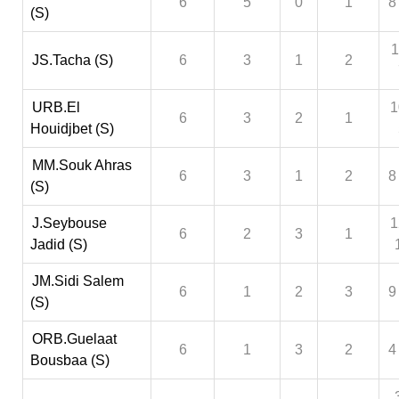
6
5
0
1
8
(S)
1
JS.Tacha (S)
6
3
1
2
URB.El
1
6
3
2
1
Houidjbet (S)
MM.Souk Ahras
6
3
1
2
8
(S)
J.Seybouse
1
6
2
3
1
Jadid (S)
JM.Sidi Salem
6
1
2
3
9
(S)
ORB.Guelaat
6
1
3
2
4
Bousbaa (S)