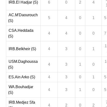
IRB.El Hadjar (S)
6
0
2
4
AC.M'Daourouch
5
4
0
1
5
(S)
CSA.Heddada
4
4
0
0
7
(S)
1
IRB.Belkheir (S)
4
3
0
1
USM.Daghoussa
1
4
3
1
0
(S)
ES.Ain Arko (S)
4
3
0
1
5
WA.Bouhadjar
4
3
1
0
5
(S)
IRB.Medjez Sfa
4
2
0
2