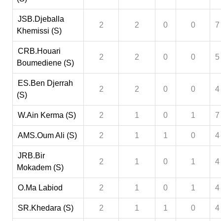
JSB.Djeballa
2
2
0
0
7
Khemissi (S)
CRB.Houari
2
2
0
0
5
Boumediene (S)
ES.Ben Djerrah
2
2
0
0
4
(S)
W.Ain Kerma (S)
2
1
0
1
7
AMS.Oum Ali (S)
2
1
1
0
4
JRB.Bir
2
1
0
1
4
Mokadem (S)
O.Ma Labiod
2
1
0
1
4
SR.Khedara (S)
2
1
1
0
4