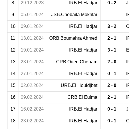
8
29.12.2023
IRB.El Hadjar
0 - 2
J
9
05.01.2024
JSB.Chebaita Mokhtar
_ - _
I
10
09.01.2024
IRB.El Hadjar
3 - 2
O
11
13.01.2024
ORB.Boumahra Ahmed
2 - 1
I
12
19.01.2024
IRB.El Hadjar
3 - 1
E
13
23.01.2024
CRB.Oued Cheham
2 - 0
I
14
27.01.2024
IRB.El Hadjar
0 - 1
I
15
02.02.2024
URB.El Houidjbet
2 - 0
I
16
09.02.2024
CRB.El Eulma
2 - 1
I
17
16.02.2024
IRB.El Hadjar
0 - 1
J
18
23.02.2024
IRB.El Hadjar
0 - 1
O