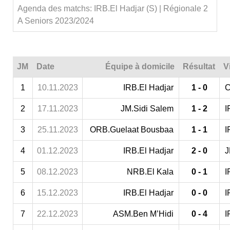
Agenda des matchs: IRB.El Hadjar (S) | Régionale 2
A Seniors 2023/2024
JM
Date
Équipe à domicile
Résultat
V
1
10.11.2023
IRB.El Hadjar
1 - 0
C
2
17.11.2023
JM.Sidi Salem
1 - 2
I
3
25.11.2023
ORB.Guelaat Bousbaa
1 - 1
I
4
01.12.2023
IRB.El Hadjar
2 - 0
J
5
08.12.2023
NRB.El Kala
0 - 1
I
6
15.12.2023
IRB.El Hadjar
0 - 0
I
7
22.12.2023
ASM.Ben M’Hidi
0 - 4
I