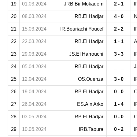
19
01.03.2024
JRB.Bir Mokadem
2 - 1
I
20
08.03.2024
IRB.El Hadjar
4 - 0
N
21
15.03.2024
IR.Bouriachi Youcef
2 - 2
I
22
22.03.2024
IRB.El Hadjar
1 - 1
A
23
29.03.2024
JS.El Harrouchi
3 - 3
I
24
05.04.2024
IRB.El Hadjar
_ - _
J
25
12.04.2024
OS.Ouenza
3 - 0
I
26
19.04.2024
IRB.El Hadjar
0 - 0
O
27
26.04.2024
ES.Ain Arko
1 - 4
I
28
03.05.2024
IRB.El Hadjar
0 - 0
C
29
10.05.2024
IRB.Taoura
0 - 2
I