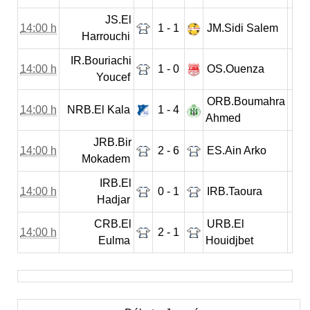
JS.El
14:00 h
1 - 1
JM.Sidi Salem
Harrouchi
IR.Bouriachi
14:00 h
1 - 0
OS.Ouenza
Youcef
ORB.Boumahra
14:00 h
NRB.El Kala
1 - 4
Ahmed
JRB.Bir
14:00 h
2 - 6
ES.Ain Arko
Mokadem
IRB.El
14:00 h
0 - 1
IRB.Taoura
Hadjar
CRB.El
URB.El
14:00 h
2 - 1
Eulma
Houidjbet