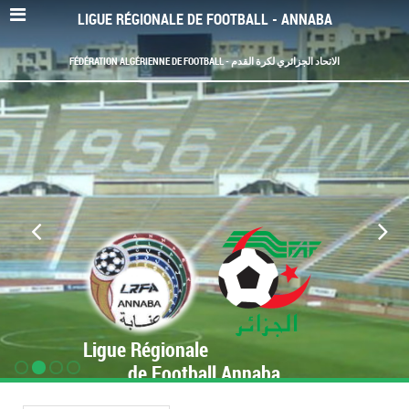
LIGUE RÉGIONALE DE FOOTBALL - ANNABA
FÉDÉRATION ALGÉRIENNE DE FOOTBALL - الاتحاد الجزائري لكرة القدم
Ligue Régionale
de Football Annaba
www.LRF-Annaba.org