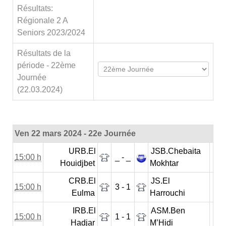
Résultats:
Régionale 2 A
Seniors 2023/2024
Résultats de la
période - 22ème
Journée
(22.03.2024)
Ven 22 mars 2024 - 22e Journée
URB.El
JSB.Chebaita
15:00 h
_ - _
Houidjbet
Mokhtar
CRB.El
JS.El
15:00 h
3 - 1
Eulma
Harrouchi
IRB.El
ASM.Ben
15:00 h
1 - 1
Hadjar
M’Hidi