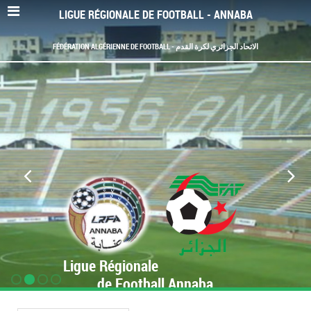
LIGUE RÉGIONALE DE FOOTBALL - ANNABA
FÉDÉRATION ALGÉRIENNE DE FOOTBALL - الاتحاد الجزائري لكرة القدم
Ligue Régionale
de Football Annaba
www.LRF-Annaba.org