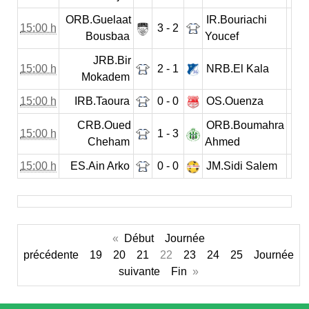
ORB.Guelaat
IR.Bouriachi
15:00 h
3 - 2
Bousbaa
Youcef
JRB.Bir
15:00 h
2 - 1
NRB.El Kala
Mokadem
15:00 h
IRB.Taoura
0 - 0
OS.Ouenza
CRB.Oued
ORB.Boumahra
15:00 h
1 - 3
Cheham
Ahmed
15:00 h
ES.Ain Arko
0 - 0
JM.Sidi Salem
«
Début
Journée
précédente
19
20
21
22
23
24
25
Journée
suivante
Fin
»