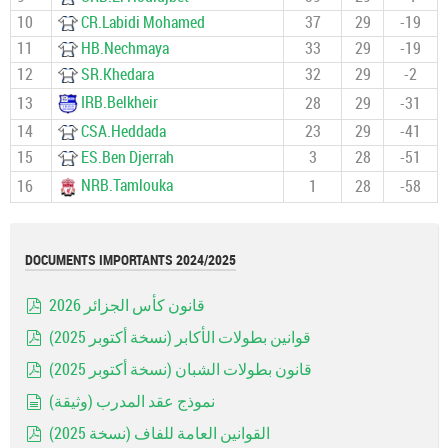
10
CR.Labidi Mohamed
37
29
-19
11
HB.Nechmaya
33
29
-19
12
SR.Khedara
32
29
-2
IRB.Belkheir
13
28
29
-31
14
CSA.Heddada
23
29
-41
15
ES.Ben Djerrah
3
28
-51
NRB.Tamlouka
16
1
28
-58
DOCUMENTS IMPORTANTS 2024/2025
قانون كأس الجزائر 2026
pdf
قوانين بطولات الأكابر (نسخة أكتوبر 2025)
pdf
قانون بطولات الشبان (نسخة أكتوبر 2025)
pdf
نموذج عقد المدرب (وثيقة)
document
القوانين العامة للفاف (نسخة 2025)