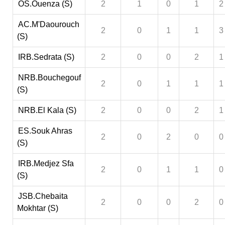
OS.Ouenza (S)
2
1
0
1
2
AC.M'Daourouch
2
0
1
1
3
(S)
IRB.Sedrata (S)
2
0
0
2
1
NRB.Bouchegouf
2
0
1
1
1
(S)
NRB.El Kala (S)
2
0
0
2
1
ES.Souk Ahras
2
0
2
0
0
(S)
IRB.Medjez Sfa
2
0
1
1
0
(S)
JSB.Chebaita
2
0
0
2
0
Mokhtar (S)