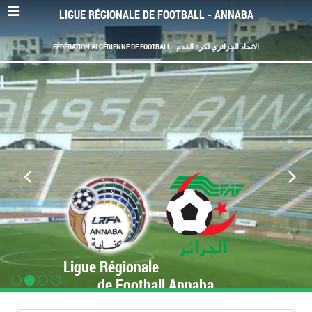
LIGUE RÉGIONALE DE FOOTBALL - ANNABA
FÉDÉRATION ALGÉRIENNE DE FOOTBALL - الاتحاد الجزائري لكرة القدم
Ligue Régionale
de Football Annaba
www.LRF-Annaba.org