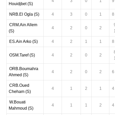
4
3
0
1
9
Houidjbet (S)
NRB.El Ogla (S)
4
3
0
1
8
CRM.Ain Allem
4
2
0
2
(S)
ES.Ain Arko (S)
4
2
1
1
8
OSM.Taref (S)
4
2
0
2
ORB.Boumahra
4
2
0
2
6
Ahmed (S)
CRB.Oued
4
1
2
1
4
Cheham (S)
W.Bouati
4
1
1
2
4
Mahmoud (S)