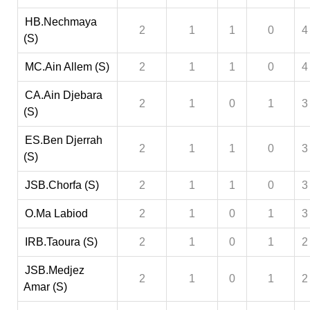
HB.Nechmaya
2
1
1
0
4
(S)
MC.Ain Allem (S)
2
1
1
0
4
CA.Ain Djebara
2
1
0
1
3
(S)
ES.Ben Djerrah
2
1
1
0
3
(S)
JSB.Chorfa (S)
2
1
1
0
3
O.Ma Labiod
2
1
0
1
3
IRB.Taoura (S)
2
1
0
1
2
JSB.Medjez
2
1
0
1
2
Amar (S)