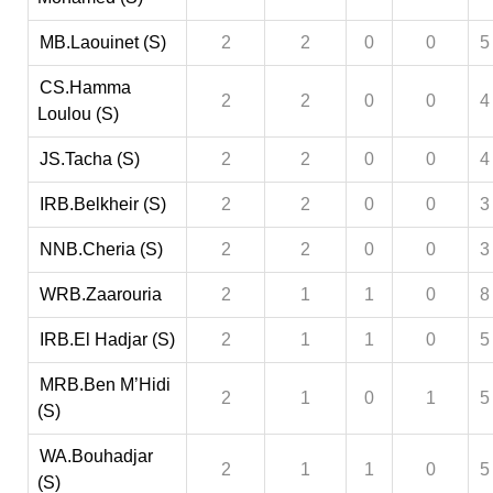
MB.Laouinet (S)
2
2
0
0
5
CS.Hamma
2
2
0
0
4
Loulou (S)
JS.Tacha (S)
2
2
0
0
4
IRB.Belkheir (S)
2
2
0
0
3
NNB.Cheria (S)
2
2
0
0
3
WRB.Zaarouria
2
1
1
0
8
IRB.El Hadjar (S)
2
1
1
0
5
MRB.Ben M’Hidi
2
1
0
1
5
(S)
WA.Bouhadjar
2
1
1
0
5
(S)