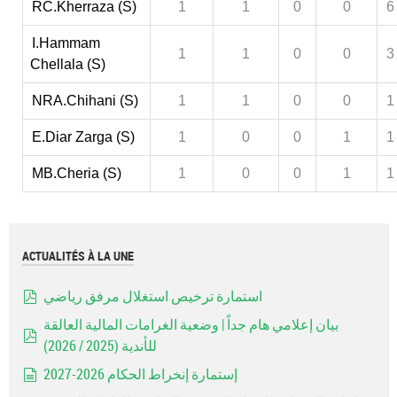
RC.Kherraza (S)
1
1
0
0
6
I.Hammam
1
1
0
0
3
Chellala (S)
NRA.Chihani (S)
1
1
0
0
1
E.Diar Zarga (S)
1
0
0
1
1
MB.Cheria (S)
1
0
0
1
1
ACTUALITÉS À LA UNE
استمارة ترخيص استغلال مرفق رياضي
pdf
بيان إعلامي هام جداً | وضعية الغرامات المالية العالقة
للأندية (2025 / 2026)
pdf
إستمارة إنخراط الحكام 2026-2027
document