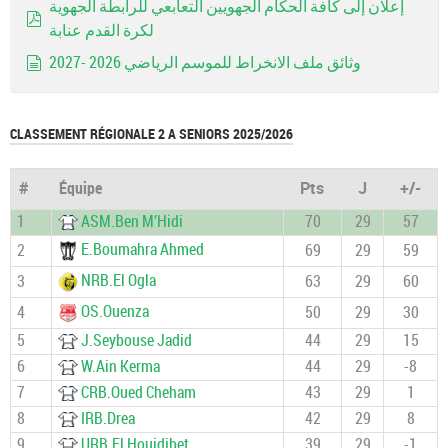
إعلان إلى كافة الحكام الجهويين التعابعي للرابطة الجهوية
لكرة القدم عنابة
pdf
وثائق ملف الانخراط للموسم الرياضي 2026 -2027
document
CLASSEMENT RÉGIONALE 2 A SENIORS 2025/2026
#
Équipe
Pts
J
+/-
1
ASM.Ben M’Hidi
70
29
57
E.Boumahra Ahmed
2
69
29
59
NRB.El Ogla
3
63
29
60
OS.Ouenza
4
50
29
30
5
J.Seybouse Jadid
44
29
15
6
W.Ain Kerma
44
29
-8
7
CRB.Oued Cheham
43
29
1
8
IRB.Drea
42
29
8
9
URB.El Houidjbet
39
29
-1