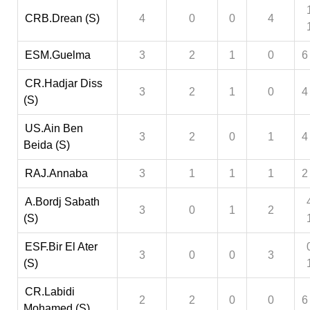
CRB.Drean (S)
4
0
0
4
ESM.Guelma
3
2
1
0
6
CR.Hadjar Diss
3
2
1
0
4
(S)
US.Ain Ben
3
2
0
1
4
Beida (S)
RAJ.Annaba
3
1
1
1
2
A.Bordj Sabath
3
0
1
2
(S)
ESF.Bir El Ater
3
0
0
3
(S)
CR.Labidi
2
2
0
0
6
Mohamed (S)