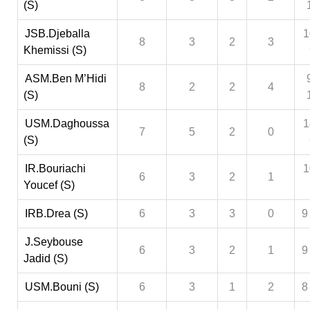
(S)
JSB.Djeballa
1
8
3
2
3
Khemissi (S)
ASM.Ben M’Hidi
8
2
2
4
(S)
USM.Daghoussa
1
7
5
2
0
(S)
IR.Bouriachi
1
6
3
2
1
Youcef (S)
IRB.Drea (S)
6
3
3
0
9
J.Seybouse
6
3
2
1
9
Jadid (S)
USM.Bouni (S)
6
3
1
2
8