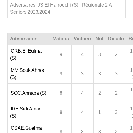
Adversaires: JS.El Harrouchi (S) | Régionale 2 A
Seniors 2023/2024
Adversaires
Matchs
Victoire
Nul
Défaite
B
CRB.El Eulma
1
9
4
3
2
(S)
MM.Souk Ahras
1
9
3
3
3
(S)
1
SOC.Annaba (S)
8
4
2
2
IRB.Sidi Amar
1
8
4
1
3
(S)
CSAE.Guelma
1
8
3
3
2