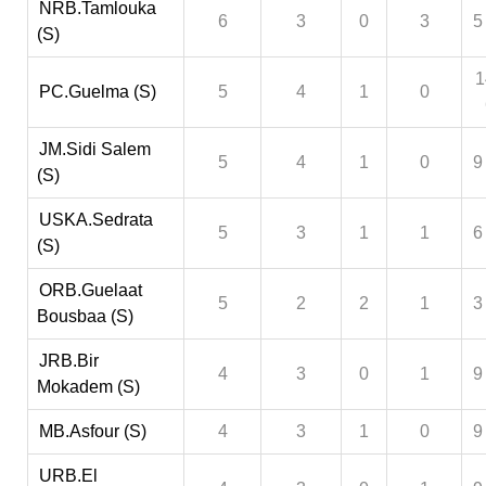
NRB.Tamlouka
6
3
0
3
5
(S)
1
PC.Guelma (S)
5
4
1
0
JM.Sidi Salem
5
4
1
0
9
(S)
USKA.Sedrata
5
3
1
1
6
(S)
ORB.Guelaat
5
2
2
1
3
Bousbaa (S)
JRB.Bir
4
3
0
1
9
Mokadem (S)
MB.Asfour (S)
4
3
1
0
9
URB.El