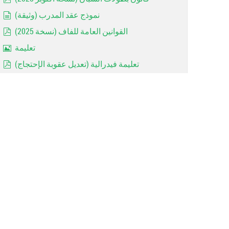
pdf
نموذج عقد المدرب (وثيقة)
document
القوانين العامة للفاف (نسخة 2025)
pdf
تعليمة
Image
تعليمة فيدرالية (تعديل عقوبة الإحتجاج)
pdf
Réglements de la coupe d'algérie 2023 =RAPPEL=
pdf
Les avertissements (Art 144)
document
Rappel: Forfaits des jeunes
Image
MODALITE D'ACCESSION ET DE RETROGRADATION
pdf
contrat entraineur
document
Les dispositions réglementaires 2022/2023
pdf
Important: Catégories d'ages (2022 / 2023)
pdf
Arbitrage: Lois du jeu 2022 (FIFA)
pdf