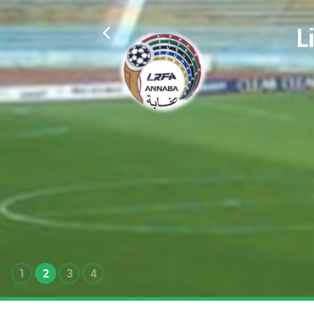
L
1
2
3
4