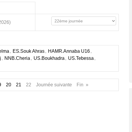
2026)
elma
,
ES.Souk Ahras
,
HAMR.Annaba U16
,
j
,
NNB.Cheria
,
US.Boukhadra
,
US.Tebessa
,
9
20
21
22 Journée suivante Fin »