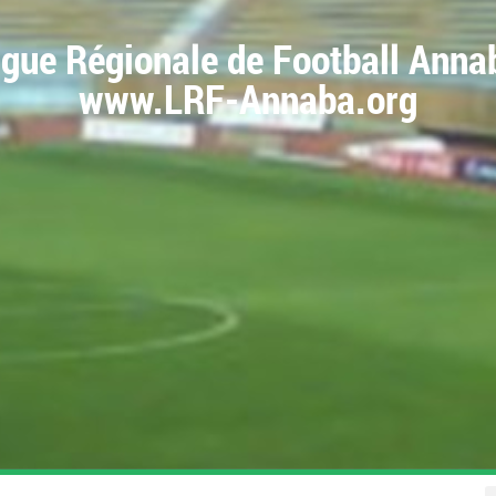
igue Régionale de Football Anna
www.LRF-Annaba.org