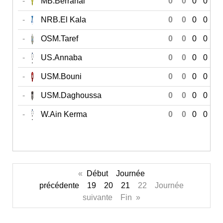
-
MB.Berrahal
0
0
0
0
0
-
NRB.El Kala
0
0
0
0
0
-
OSM.Taref
0
0
0
0
0
-
US.Annaba
0
0
0
0
0
-
USM.Bouni
0
0
0
0
0
-
USM.Daghoussa
0
0
0
0
0
-
W.Ain Kerma
0
0
0
0
0
«
Début
Journée
précédente
19
20
21
22 Journée
suivante Fin »