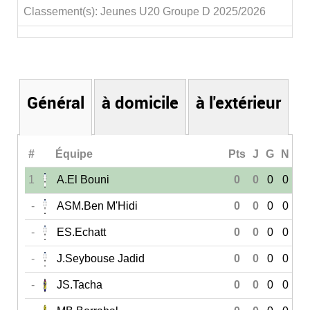
Classement(s): Jeunes U20 Groupe D 2025/2026
Général
à domicile
à l'extérieur
#
Équipe
Pts
J
G
N
P
1
A.El Bouni
0
0
0
0
0
-
ASM.Ben M'Hidi
0
0
0
0
0
-
ES.Echatt
0
0
0
0
0
-
J.Seybouse Jadid
0
0
0
0
0
-
JS.Tacha
0
0
0
0
0