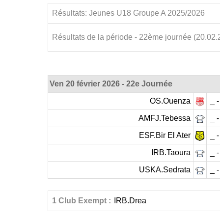
Résultats: Jeunes U18 Groupe A 2025/2026
Résultats de la période - 22ème journée (20.02.
Ven 20 février 2026 - 22e Journée
OS.Ouenza
_ -
AMFJ.Tebessa
_ -
ESF.Bir El Ater
_ -
IRB.Taoura
_ -
USKA.Sedrata
_ -
1 Club Exempt :
IRB.Drea