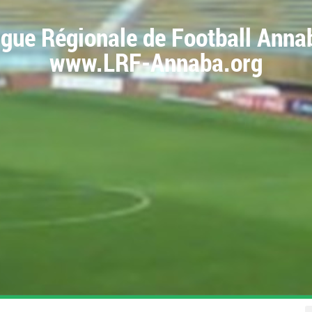
igue Régionale de Football Anna
www.LRF-Annaba.org