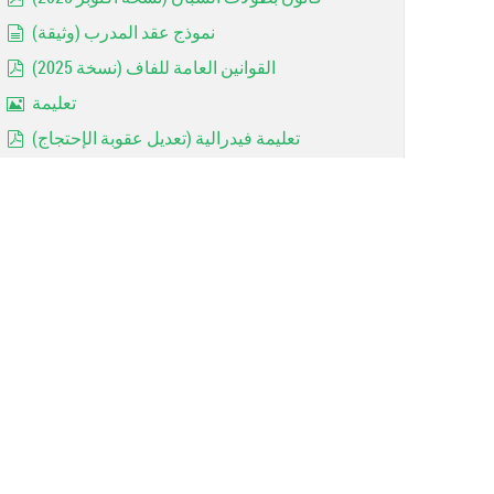
pdf
نموذج عقد المدرب (وثيقة)
document
القوانين العامة للفاف (نسخة 2025)
pdf
تعليمة
Image
تعليمة فيدرالية (تعديل عقوبة الإحتجاج)
pdf
Réglements de la coupe d'algérie 2023 =RAPPEL=
pdf
Les avertissements (Art 144)
document
Rappel: Forfaits des jeunes
Image
MODALITE D'ACCESSION ET DE RETROGRADATION
pdf
contrat entraineur
document
Les dispositions réglementaires 2022/2023
pdf
Important: Catégories d'ages (2022 / 2023)
pdf
Arbitrage: Lois du jeu 2022 (FIFA)
pdf