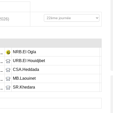
2026)
 _
NRB.El Ogla
 _
URB.El Houidjbet
 _
CSA.Heddada
 _
MB.Laouinet
 _
SR.Khedara