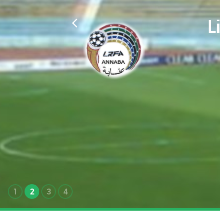
L
1
2
3
4