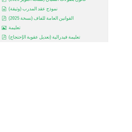
pdf
نموذج عقد المدرب (وثيقة)
document
القوانين العامة للفاف (نسخة 2025)
pdf
تعليمة
Image
تعليمة فيدرالية (تعديل عقوبة الإحتجاج)
pdf
Réglements de la coupe d'algérie 2023 =RAPPEL=
pdf
Les avertissements (Art 144)
document
Rappel: Forfaits des jeunes
Image
MODALITE D'ACCESSION ET DE RETROGRADATION
pdf
contrat entraineur
document
Les dispositions réglementaires 2022/2023
pdf
Important: Catégories d'ages (2022 / 2023)
pdf
Arbitrage: Lois du jeu 2022 (FIFA)
pdf