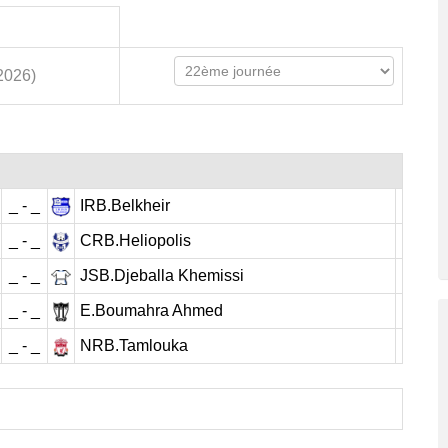
2026)
_ - _
IRB.Belkheir
_ - _
CRB.Heliopolis
_ - _
JSB.Djeballa Khemissi
_ - _
E.Boumahra Ahmed
_ - _
NRB.Tamlouka