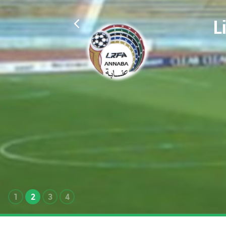
L
1
2
3
4