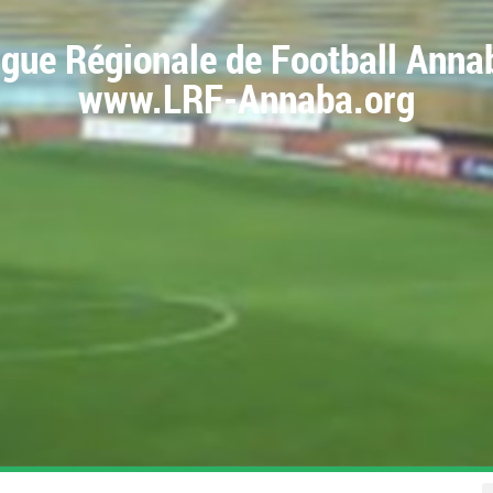
igue Régionale de Football Anna
www.LRF-Annaba.org