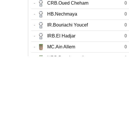
-
CRB.Oued Cheham
0
-
HB.Nechmaya
0
-
IR.Bouriachi Youcef
0
-
IRB.El Hadjar
0
-
MC.Ain Allem
0
-
NRB.Bouchegouf
0
-
US.Ain Ben Beida
0
«
Début
Journée précédente
1