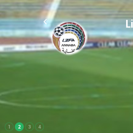
L
1
2
3
4