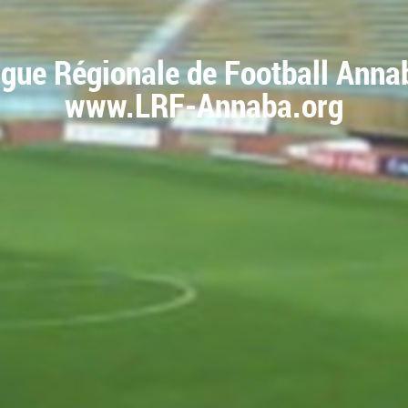
igue Régionale de Football Anna
www.LRF-Annaba.org