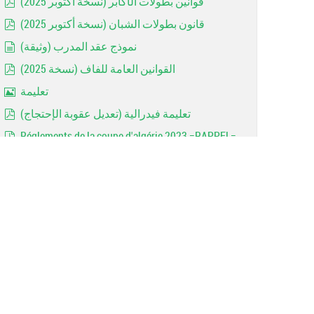
قوانين بطولات الأكابر (نسخة أكتوبر 2025)
pdf
قانون بطولات الشبان (نسخة أكتوبر 2025)
pdf
نموذج عقد المدرب (وثيقة)
document
القوانين العامة للفاف (نسخة 2025)
pdf
تعليمة
Image
تعليمة فيدرالية (تعديل عقوبة الإحتجاج)
pdf
Réglements de la coupe d'algérie 2023 =RAPPEL=
pdf
Les avertissements (Art 144)
document
Rappel: Forfaits des jeunes
Image
MODALITE D'ACCESSION ET DE RETROGRADATION
pdf
contrat entraineur
document
Les dispositions réglementaires 2022/2023
pdf
Important: Catégories d'ages (2022 / 2023)
pdf
Arbitrage: Lois du jeu 2022 (FIFA)
pdf