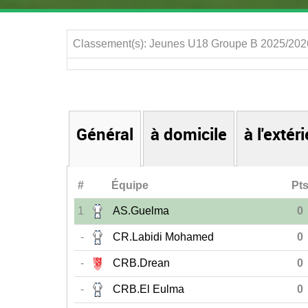
Classement(s): Jeunes U18 Groupe B 2025/202
Général
à domicile
à l'extér
#
Équipe
Pt
1
AS.Guelma
0
-
CR.Labidi Mohamed
0
-
CRB.Drean
0
-
CRB.El Eulma
0