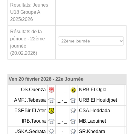
Résultats: Jeunes
U18 Groupe A
2025/2026
Résultats de la
période - 22ème
journée
(20.02.2026)
Ven 20 février 2026 - 22e Journée
OS.Ouenza
_ - _
NRB.El Ogla
AMFJ.Tebessa
_ - _
URB.El Houidjbet
ESF.Bir El Ater
_ - _
CSA.Heddada
IRB.Taoura
_ - _
MB.Laouinet
USKA.Sedrata
_ - _
SR.Khedara