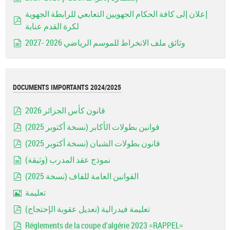
document
إعلان إلى كافة الحكام الجهويين التعابعي للرابطة الجهوية
لكرة القدم عنابة
pdf
وثائق ملف الانخراط للموسم الرياضي 2026 -2027
document
DOCUMENTS IMPORTANTS 2024/2025
قانون كأس الجزائر 2026
pdf
قوانين بطولات الأكابر (نسخة أكتوبر 2025)
pdf
قانون بطولات الشبان (نسخة أكتوبر 2025)
pdf
نموذج عقد المدرب (وثيقة)
document
القوانين العامة للفاف (نسخة 2025)
pdf
تعليمة
Image
تعليمة فيدرالية (تعديل عقوبة الإحتجاج)
pdf
Réglements de la coupe d'algérie 2023 =RAPPEL=