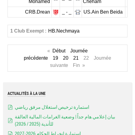
Mohamed
Cheham
CRB.Drean
_ - _
US.Ain Ben Beida
1 Club Exempt :
HB.Nechmaya
«
Début
Journée
précédente
19
20
21
22 Journée
suivante Fin »
ACTUALITÉS À LA UNE
استمارة ترخيص استغلال مرفق رياضي
pdf
بيان إعلامي هام جداً | وضعية الغرامات المالية العالقة
للأندية (2025 / 2026)
pdf
إستمارة إنخراط الحكام 2026-2027