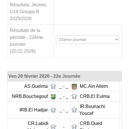
Résultats: Jeunes
U18 Groupe B
2025/2026
Résultats de la
période - 22ème
journée
(20.02.2026)
Ven 20 février 2026 - 22e Journée
AS.Guelma
_ - _
MC.Ain Allem
NRB.Bouchegouf
_ - _
CRB.El Eulma
IR.Bouriachi
IRB.El Hadjar
_ - _
Youcef
CR.Labidi
CRB.Oued
_ - _