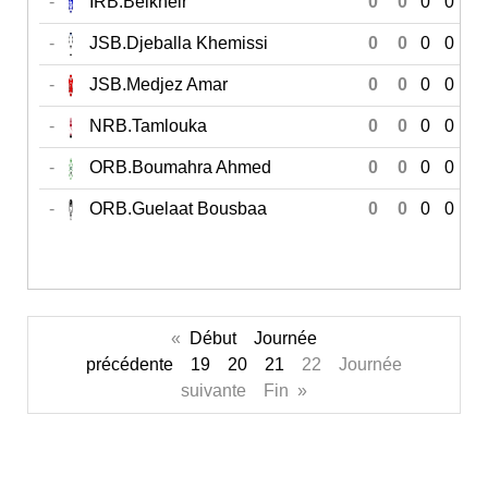
-
IRB.Belkheir
0
0
0
0
0
-
JSB.Djeballa Khemissi
0
0
0
0
0
-
JSB.Medjez Amar
0
0
0
0
0
-
NRB.Tamlouka
0
0
0
0
0
-
ORB.Boumahra Ahmed
0
0
0
0
0
-
ORB.Guelaat Bousbaa
0
0
0
0
0
«
Début
Journée
précédente
19
20
21
22 Journée
suivante Fin »