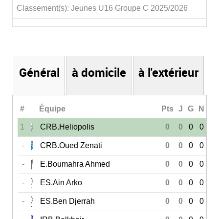
Classement(s): Jeunes U16 Groupe C 2025/2026
Général
à domicile
à l'extérieur
#
Équipe
Pts
J
G
N
P
1
CRB.Heliopolis
0
0
0
0
0
-
CRB.Oued Zenati
0
0
0
0
0
-
E.Boumahra Ahmed
0
0
0
0
0
-
ES.Ain Arko
0
0
0
0
0
-
ES.Ben Djerrah
0
0
0
0
0