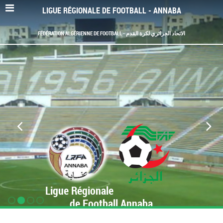
LIGUE RÉGIONALE DE FOOTBALL - ANNABA
FÉDÉRATION ALGÉRIENNE DE FOOTBALL - الاتحاد الجزائري لكرة القدم
Ligue Régionale
de Football Annaba
www.LRF-Annaba.org