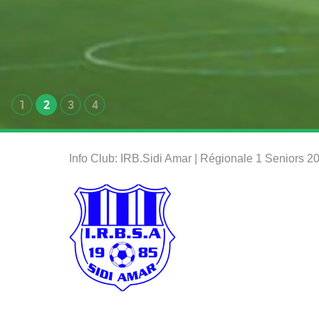
1
2
3
4
Info Club: IRB.Sidi Amar | Régionale 1 Seniors 