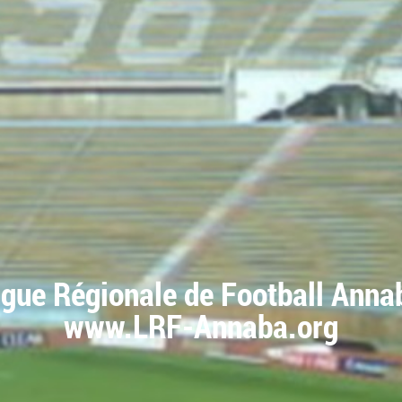
igue Régionale de Football Anna
www.LRF-Annaba.org