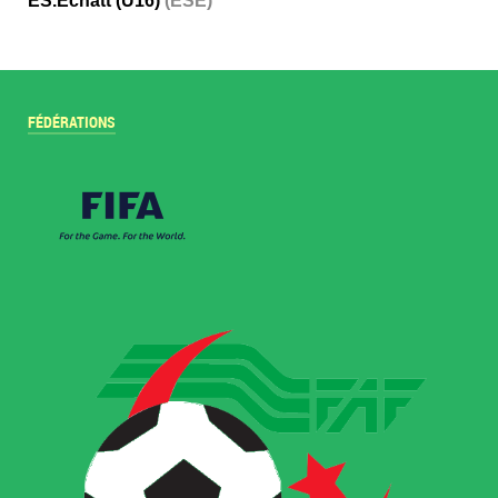
ES.Echatt (U16)
(ESE)
FÉDÉRATIONS