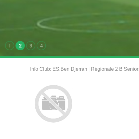
1
2
3
4
Info Club: ES.Ben Djerrah | Régionale 2 B Senio