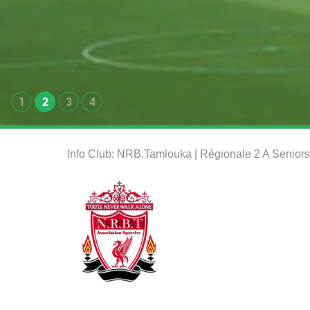
1
2
3
4
Info Club: NRB.Tamlouka | Régionale 2 A Senior