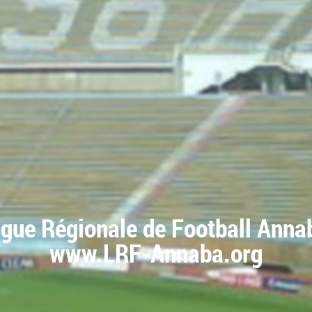
igue Régionale de Football Anna
www.LRF-Annaba.org