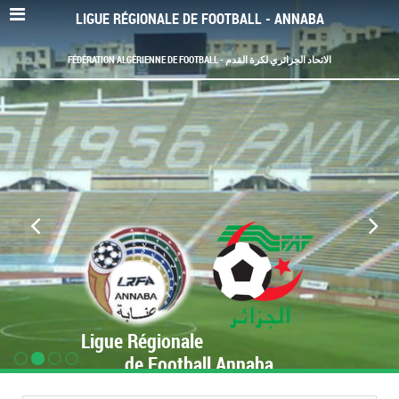
LIGUE RÉGIONALE DE FOOTBALL - ANNABA
FÉDÉRATION ALGÉRIENNE DE FOOTBALL - الاتحاد الجزائري لكرة القدم
Ligue Régionale
de Football Annaba
www.LRF-Annaba.org