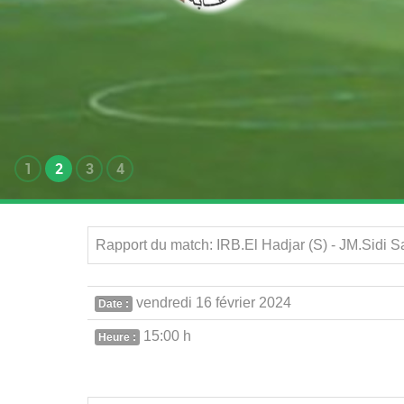
1
2
3
4
Rapport du match: IRB.El Hadjar (S) - JM.Sidi 
vendredi 16 février 2024
Date :
15:00 h
Heure :