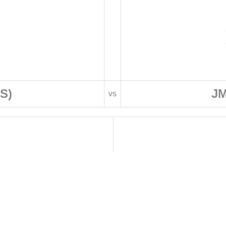
(S)
JM
vs
 DE FOOTBALL
LIGUES DE WILAYA DE FOOTBALL