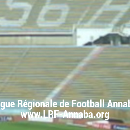
igue Régionale de Football Anna
www.LRF-Annaba.org