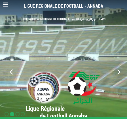
LIGUE RÉGIONALE DE FOOTBALL - ANNABA
FÉDÉRATION ALGÉRIENNE DE FOOTBALL - الاتحاد الجزائري لكرة القدم
Ligue Régionale
de Football Annaba
www.LRF-Annaba.org