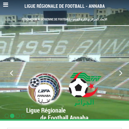
LIGUE RÉGIONALE DE FOOTBALL - ANNABA
FÉDÉRATION ALGÉRIENNE DE FOOTBALL - الاتحاد الجزائري لكرة القدم
Ligue Régionale
de Football Annaba
www.LRF-Annaba.org