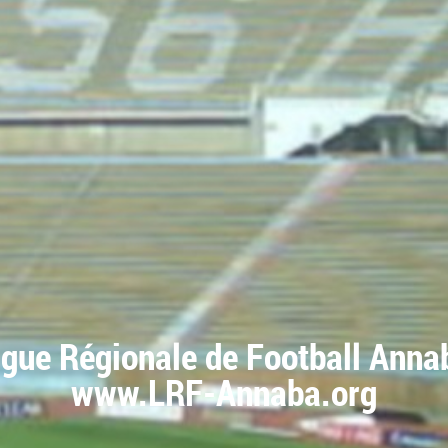
igue Régionale de Football Anna
www.LRF-Annaba.org