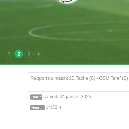
1
2
3
4
Rapport du match: JS.Tacha (S) - OSM.Taref (S
samedi 04 janvier 2025
Date :
14:30 h
Heure :