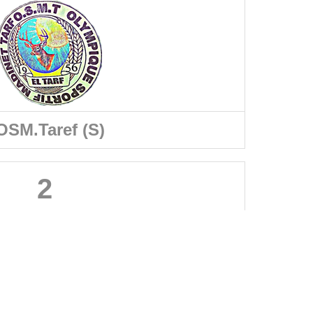
OSM.Taref (S)
2
A PROPOS DU SITE