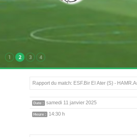
1
2
3
4
Rapport du match: ESF.Bir El Ater (S) - HAMR.
samedi 11 janvier 2025
Date :
14:30 h
Heure :