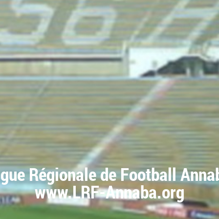
igue Régionale de Football Anna
www.LRF-Annaba.org