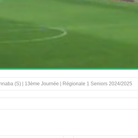
Annaba (S) | 13ème Journée | Régionale 1 Seniors 2024/2025