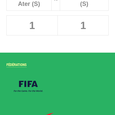
Ater (S)
(S)
1
1
FÉDÉRATIONS