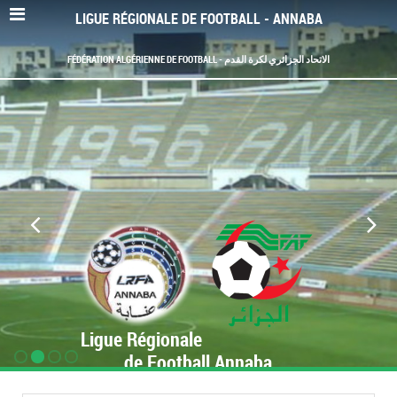
LIGUE RÉGIONALE DE FOOTBALL - ANNABA
FÉDÉRATION ALGÉRIENNE DE FOOTBALL - الاتحاد الجزائري لكرة القدم
Ligue Régionale
de Football Annaba
www.LRF-Annaba.org