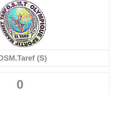
OSM.Taref (S)
0
A PROPOS DU SITE