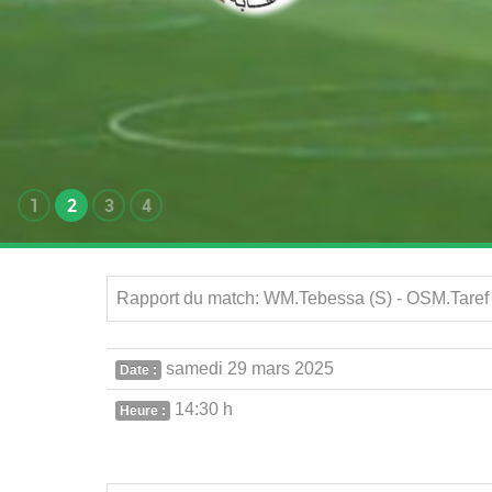
1
2
3
4
Rapport du match: WM.Tebessa (S) - OSM.Taref 
samedi 29 mars 2025
Date :
14:30 h
Heure :