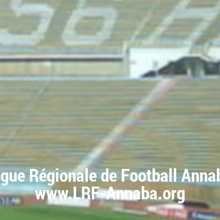
igue Régionale de Football Anna
www.LRF-Annaba.org